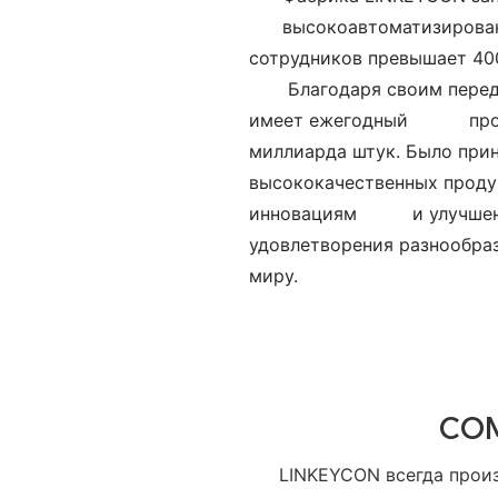
высокоавтоматизирован
сотрудников превышает 400
Благодаря своим пере
имеет ежегодный
про
миллиарда штук. Было при
высококачественных продук
инновациям и улучшение
удовлетворения разноо
миру.
CO
LINKEYCON всегда прои