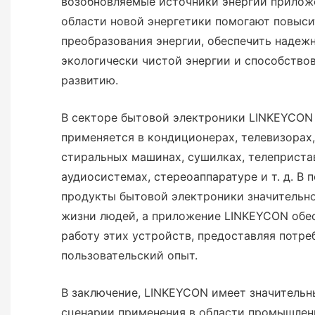
возобновляемые источники энергии прилож
области новой энергетики помогают повыс
преобразования энергии, обеспечить надеж
экологически чистой энергии и способство
развитию.
В секторе бытовой электроники LINKEYCON
применяется в кондиционерах, телевизорах,
стиральных машинах, сушилках, телепристав
аудиосистемах, стереоаппаратуре и т. д. В 
продукты бытовой электроники значительн
жизни людей, а приложение LINKEYCON обе
работу этих устройств, предоставляя потр
пользовательский опыт.
В заключение, LINKEYCON имеет значитель
сценарии применения в области промышлен