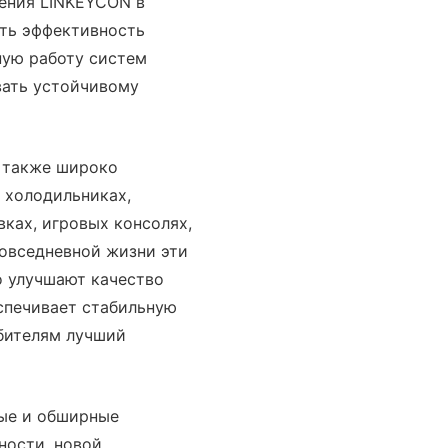
ения LINKEYCON в
ить эффективность
ную работу систем
вать устойчивому
 также широко
 холодильниках,
ках, игровых консолях,
повседневной жизни эти
о улучшают качество
спечивает стабильную
ебителям лучший
ные и обширные
ности, новой