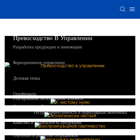
Превосходство В Управлении
Разработка продукции и инновации
Корпоративное управление
Деловая этика
К Чистому Нулю
Оцифровать
Реагирование на изменение климата
Экологически Чистый
Энергетический менеджмент
Ресурсоэффективность и циркулярная экономика
Беспроигрышное Партнерство
Насколько Включительно
Загрязнение и управление отходами
Качество и безопасность продукции
Права и льготы сотрудников
Биоразнообразие
Управление взаимоотношениями с клиентами
Обучение и развитие сотрудников
Устойчивые цепочки поставок