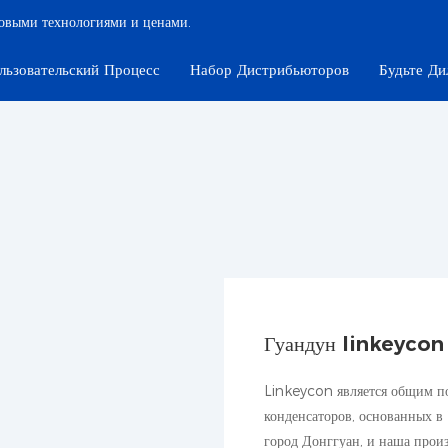
довыми технологиями и ценами.
льзовательский Процесс
Набор Дистрибьюторов
Будьте Ди
Гуандун linkeycon
Linkeycon является общим п
конденсаторов, основанных в
город Донггуан, и наша произ