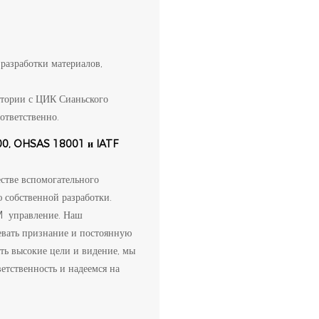
разработки материалов,
атории с ЦИК Сианьского
ответственно.
00, OHSAS 18001 и IATF
естве вспомогательного
ю собственной разработки.
 управление. Наш
евать признание и постоянную
сть высокие цели и видение, мы
ветственность и надеемся на