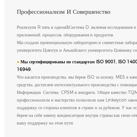
Профессионализм И Совершенство
Реализуем R пять в одном&Система D, включая исследования и 
приложений, процессов, оборудования и продуктов.
Мы создали провинциальную лабораторию и совместные лабор
университета Цзяотун и Аньхойского университета Цзяньчжу со
●
Мы сертифицированы по стандартам ISO 9001, ISO 140
16949.
Что касается производства, мы берем ISO за основу, MES в кач
средства, достигаем интеллектуального производства с помощь
Информация Система CPSM и внедрить Общее качество TQM
профессионализм и мастерство позволили нам Linkeycon заво
поддержку со стороны клиентов в стране и за рубежом. У нас е
берем на себя замену конденсаторов внутри страны как свою от
вашу поддержку на этом пути.