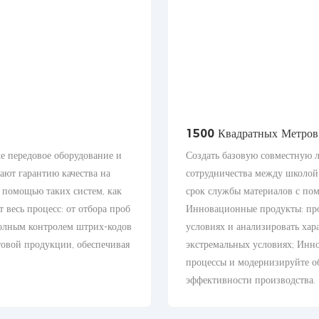
1500 Квадратных Метров 
же передовое оборудование и
Создать базовую совместную 
ают гарантию качества на
сотрудничества между школой
с помощью таких систем, как
срок службы материалов с по
есь процесс: от отбора проб
Инновационные продукты: про
полным контролем штрих-кодов
условиях и анализировать хар
товой продукции, обеспечивая
экстремальных условиях; Инн
процессы и модернизируйте о
эффективности производства.