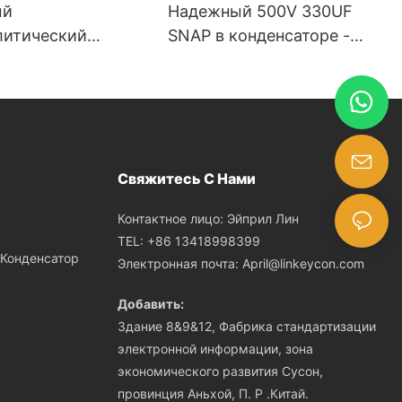
ый
Надежный 500V 330UF
литический
SNAP в конденсаторе -
тор 500 В, 330
разработанном для
 тяжелых
промышленного
ческих систем &
использования
Свяжитесь С Нами
Контактное лицо: Эйприл Лин
TEL: +86 13418998399
 Конденсатор
Электронная почта:
April@linkeycon.com
Добавить:
Здание 8&9&12, Фабрика стандартизации
электронной информации, зона
экономического развития Сусон,
провинция Аньхой, П. Р .Китай.