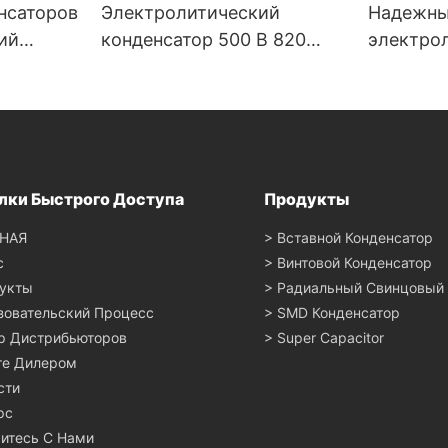
нсаторов
Электролитический
Надежн
ий
конденсатор 500 В 820
электро
ний 3,0–
мкФ – высокое
конденса
 Более
напряжение, высокая
мкФ для
и 85 °C
надежность
электри
лки Быстрого Доступа
Продукты
НАЯ
> Вставной Конденсатор
с
> Винтовой Конденсатор
укты
> Радиальный Свинцовый
зовательский Процесс
> SMD Конденсатор
р Дистрибьюторов
> Super Capacitor
те Дилером
сти
рс
итесь С Нами