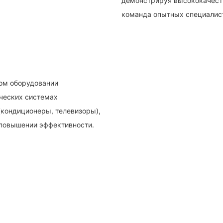
демонстрируя высококачест
команда опытных специалист
ом оборудовании
ических системах
(кондиционеры, телевизоры),
 повышении эффективности.