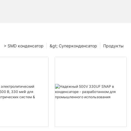
> SMD конденсатор
&gt; Суперконденсатор
Продукты