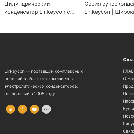
Цилиндрический
Серия суперконде
конденсатор Linkeycon с
Linkeycon | Широк
полным выводом | 3,0 В ·
диапазон напряже
Высокая емкость 100–500
5,5 В · 0,1–100 Ф ·
Ф · Срок службы более
500 000 циклов пр
500 000 циклов
Ссы
ГЛАВ
Linkeycon — поставщик комплексных
О На
решений в области алюминиевых
Прод
электролитических конденсаторов,
Поль
основанный в 2005 году.
Набо
Будь
Ново
Ресу
Свяж