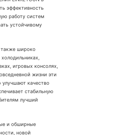
ить эффективность
ную работу систем
вать устойчивому
 также широко
 холодильниках,
ках, игровых консолях,
повседневной жизни эти
о улучшают качество
спечивает стабильную
ебителям лучший
ные и обширные
ности, новой