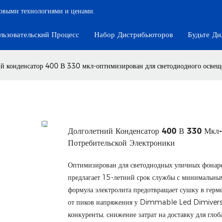
довыми технологиями и ценами.
льзовательский Процесс
Набор Дистрибьюторов
Будьте Ди
й конденсатор 400 В 330 мкл-оптимизирован для светодиодного освеще
Долголетний Конденсатор 400 В 330 Мкл
Потребительской Электроники
Оптимизирован для светодиодных уличных фонаре
предлагает 15-летний срок службы с минимальным
формула электролита предотвращает сушку в гер
от пиков напряжения у Dimmable Led Dimivers. 
конкуренты, снижение затрат на доставку для гло