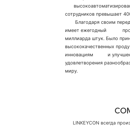
высокоавтоматизирован
сотрудников превышает 400
Благодаря своим пере
имеет ежегодный
про
миллиарда штук. Было при
высококачественных продук
инновациям и улучшение
удовлетворения разноо
миру.
CO
LINKEYCON всегда прои