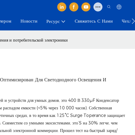
лером
Новости
Свяжитесь С Нами
Чехлы
Ресурс
ния и потребительской электроники
-Оптимизирован Для Светодиодного Освещения И
й и устройств для умных домов, это 400 В 330μF Конденсатор
 распадом емкости (<5% через 10 000 часов). Собственная
метичных средах, в то время как 125°C Surge Toperance защищает
Совместим со умными экосистемами, это’S на 30% легче, чем
бальной электронной коммерции. Прошел тест на быстрый заряд/