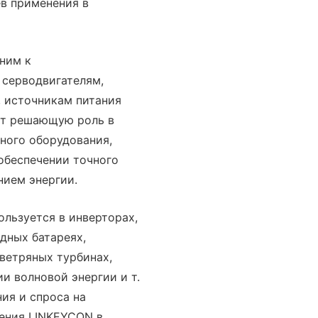
в применения в
ним к
 серводвигателям,
 источникам питания
ает решающую роль в
ного оборудования,
обеспечении точного
нием энергии.
ользуется в инверторах,
дных батареях,
ветряных турбинах,
и волновой энергии и т.
ния и спроса на
ения LINKEYCON в