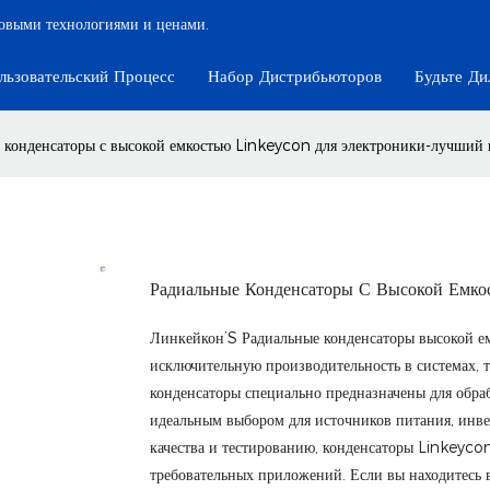
довыми технологиями и ценами.
льзовательский Процесс
Набор Дистрибьюторов
Будьте Ди
 конденсаторы с высокой емкостью Linkeycon для электроники-лучший
Радиальные Конденсаторы С Высокой Емк
Линкейкон’S Радиальные конденсаторы высокой ем
исключительную производительность в системах, 
конденсаторы специально предназначены для обраб
идеальным выбором для источников питания, инве
качества и тестированию, конденсаторы Linkeycon
требовательных приложений. Если вы находитесь 