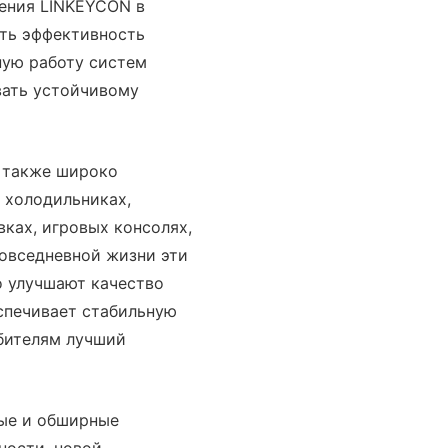
ения LINKEYCON в
ить эффективность
ную работу систем
вать устойчивому
 также широко
 холодильниках,
ках, игровых консолях,
повседневной жизни эти
о улучшают качество
спечивает стабильную
ебителям лучший
ные и обширные
ности, новой