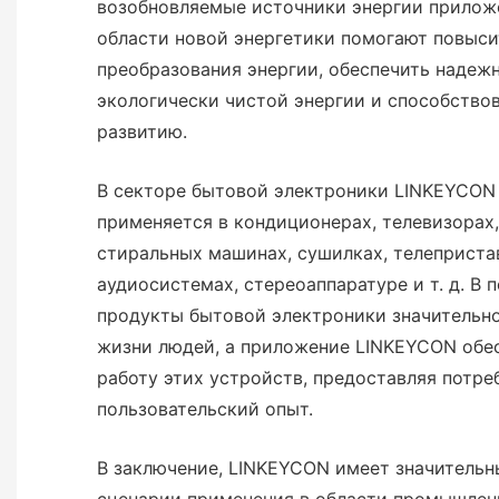
возобновляемые источники энергии прилож
области новой энергетики помогают повыс
преобразования энергии, обеспечить надеж
экологически чистой энергии и способство
развитию.
В секторе бытовой электроники LINKEYCON
применяется в кондиционерах, телевизорах,
стиральных машинах, сушилках, телепристав
аудиосистемах, стереоаппаратуре и т. д. В 
продукты бытовой электроники значительн
жизни людей, а приложение LINKEYCON обе
работу этих устройств, предоставляя потр
пользовательский опыт.
В заключение, LINKEYCON имеет значитель
сценарии применения в области промышлен