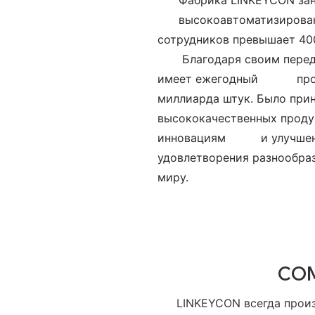
Фабрика LINKEYCON заним
высокоавтоматизирован
сотрудников превышает 400
Благодаря своим пере
имеет ежегодный
про
миллиарда штук. Было при
высококачественных продук
инновациям и улучшение
удовлетворения разноо
миру.
CO
LINKEYCON всегда прои