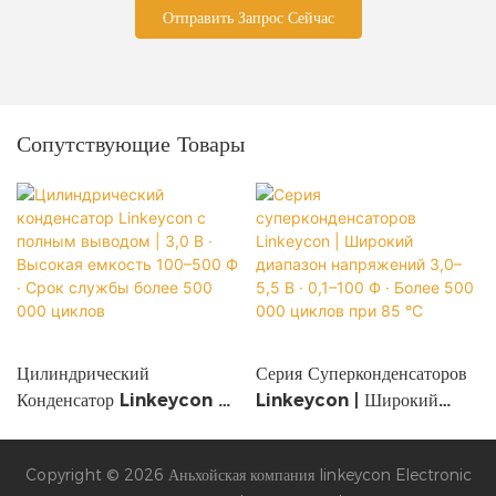
Отправить Запрос Сейчас
Сопутствующие Товары
Цилиндрический
Серия Суперконденсаторов
Конденсатор Linkeycon С
Linkeycon | Широкий
Полным Выводом | 3,0 В ·
Диапазон Напряжений 3,0–
Высокая Емкость 100–500
5,5 В · 0,1–100 Ф · Более
Copyright © 2026 Аньхойская компания linkeycon Electronic
Ф · Срок Службы Более
500 000 Циклов При 85