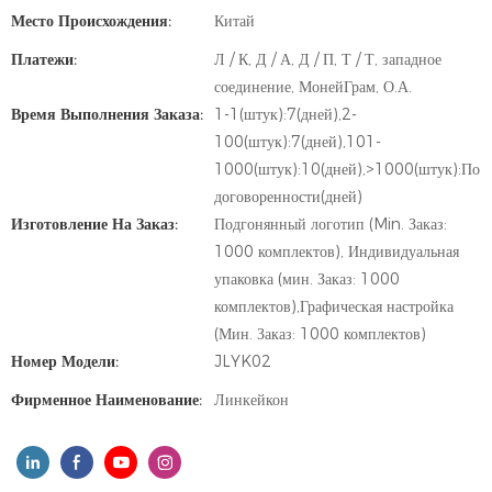
Место Происхождения:
Китай
Платежи:
Л / К, Д / А, Д / П, Т / Т, западное
соединение, МонейГрам, О.А.
Время Выполнения Заказа:
1-1(штук):7(дней),2-
100(штук):7(дней),101-
1000(штук):10(дней),>1000(штук):По
договоренности(дней)
Изготовление На Заказ:
Подгонянный логотип (Min. Заказ:
1000 комплектов), Индивидуальная
упаковка (мин. Заказ: 1000
комплектов),Графическая настройка
(Мин. Заказ: 1000 комплектов)
Номер Модели:
JLYK02
Фирменное Наименование:
Линкейкон