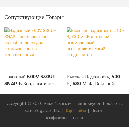
Сопутствующие Товары
Надежный 500V 330UF
Высокая Надежность, 400
SNAP В Конденсаторе -
В, 680 МкФ, Вставной
Разработанном Для
Алюминиевый
Промышленного
Электролитический
Copyright © 2026 Аньхойская компания linkeycon Electronic
Использования
Конденсатор
Technology Co., Ltd. |
Карта сайта
|
Политика
конфиденциальности