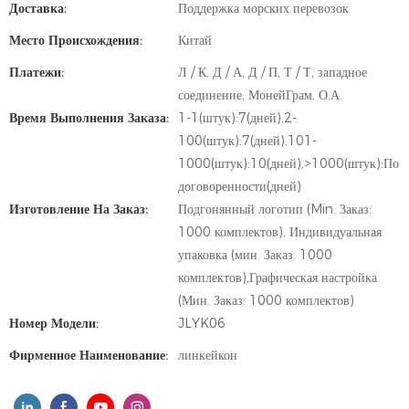
Доставка:
Поддержка морских перевозок
Место Происхождения:
Китай
Платежи:
Л / К, Д / А, Д / П, Т / Т, западное
соединение, МонейГрам, О.А.
Время Выполнения Заказа:
1-1(штук):7(дней),2-
100(штук):7(дней),101-
1000(штук):10(дней),>1000(штук):По
договоренности(дней)
Изготовление На Заказ:
Подгонянный логотип (Min. Заказ:
1000 комплектов), Индивидуальная
упаковка (мин. Заказ: 1000
комплектов),Графическая настройка
(Мин. Заказ: 1000 комплектов)
Номер Модели:
JLYK06
Фирменное Наименование:
линкейкон