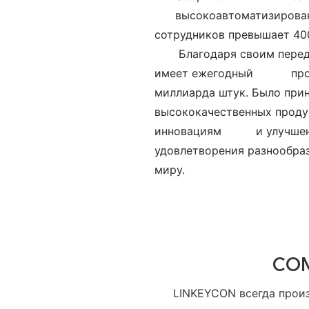
высокоавтоматизирован
сотрудников превышает 400
Благодаря своим пере
имеет ежегодный
про
миллиарда штук. Было при
высококачественных продук
инновациям и улучшение
удовлетворения разноо
миру.
CO
LINKEYCON всегда прои