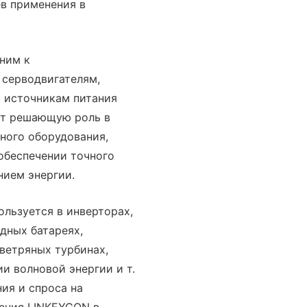
в применения в
ним к
 серводвигателям,
 источникам питания
ает решающую роль в
ного оборудования,
обеспечении точного
нием энергии.
ользуется в инверторах,
дных батареях,
ветряных турбинах,
и волновой энергии и т.
ния и спроса на
ения LINKEYCON в