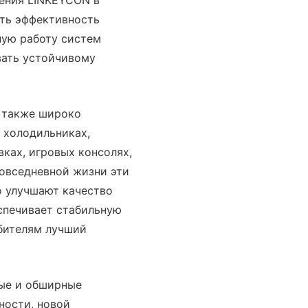
ить эффективность
ную работу систем
вать устойчивому
 также широко
 холодильниках,
ках, игровых консолях,
повседневной жизни эти
о улучшают качество
спечивает стабильную
ебителям лучший
ные и обширные
ности, новой