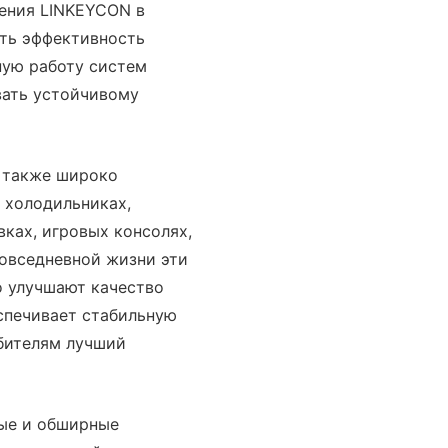
ения LINKEYCON в
ить эффективность
ную работу систем
вать устойчивому
 также широко
 холодильниках,
ках, игровых консолях,
повседневной жизни эти
о улучшают качество
спечивает стабильную
ебителям лучший
ные и обширные