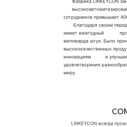
Фабрика LINKEYCON заним
высокоавтоматизирован
сотрудников превышает 400
Благодаря своим пере
имеет ежегодный
про
миллиарда штук. Было при
высококачественных продук
инновациям и улучшение
удовлетворения разноо
миру.
CO
LINKEYCON всегда прои