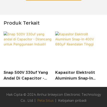
Produk Terkait
Snap 500V 330uf Yang
Kapasitor Elektrolit
Andal Di Capacitor -
Aluminium Snap-In
Dirancang Untuk
400V 680µF Keandalan
Penggunaan Industri
Tinggi
Hak Cipta © 2024 Anhui linkeycon Electronic Technology
Co., Ltd. |
Peta Situs
|
Kebijakan pribadi