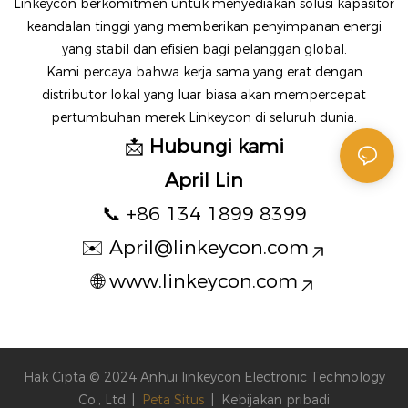
Linkeycon berkomitmen untuk menyediakan solusi kapasitor
keandalan tinggi yang memberikan penyimpanan energi
yang stabil dan efisien bagi pelanggan global.
Kami percaya bahwa kerja sama yang erat dengan
distributor lokal yang luar biasa akan mempercepat
pertumbuhan merek Linkeycon di seluruh dunia.
📩
Hubungi kami
April Lin
📞 +86 134 1899 8399
✉️
April@linkeycon.com
🌐
www.linkeycon.com
Hak Cipta © 2024 Anhui linkeycon Electronic Technology
Co., Ltd. |
Peta Situs
|
Kebijakan pribadi