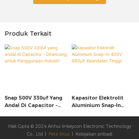
Produk Terkait
Snap 500V 330uf Yang
Kapasitor Elektrolit
Andal Di Capacitor -
Aluminium Snap-In
Dirancang Untuk
400V 680µF Keandalan
Penggunaan Industri
Tinggi
Hak Cipta © 2024 Anhui linkeycon Electronic Technology
Co., Ltd. |
Peta Situs
|
Kebijakan pribadi