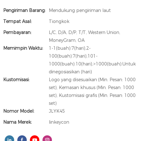
Pengiriman Barang:
Mendukung pengiriman laut
Tempat Asal:
Tiongkok
Pembayaran:
L/C, D/A, D/P, T/T, Western Union,
MoneyGram, OA
Memimpin Waktu:
1-1(buah):7(hari),2-
100(buah):7(hari),101-
1000(buah):10(hari),>1000(buah):Untuk
dinegosiasikan (hari)
Kustomisasi:
Logo yang disesuaikan (Min. Pesan: 1000
set), Kemasan khusus (Min. Pesan: 1000
set), Kustomisasi grafis (Min. Pesan: 1000
set)
Nomor Model:
JLYK45
Nama Merek:
linkeycon