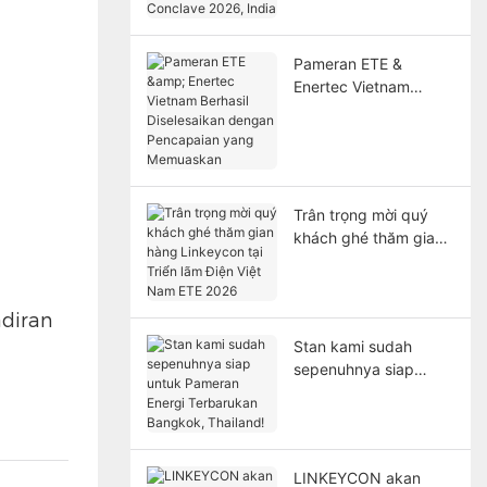
2026, India
Pameran ETE &
Enertec Vietnam
Berhasil Diselesaikan
dengan Pencapaian
yang Memuaskan
Trân trọng mời quý
khách ghé thăm gian
hàng Linkeycon tại
Triển lãm Điện Việt
Nam ETE 2026
diran
Stan kami sudah
sepenuhnya siap
untuk Pameran Energi
Terbarukan Bangkok,
Thailand!
LINKEYCON akan