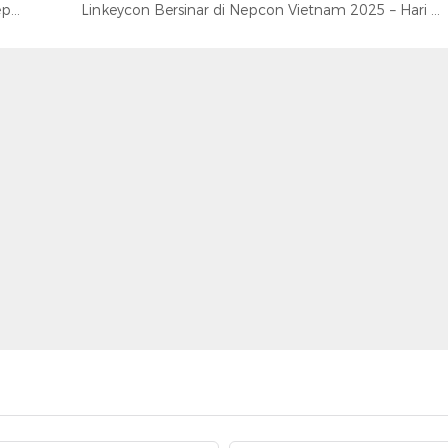
Sorotan Parade Militer Tiongkok pada 3 September
Linkeycon Bersinar di Nepcon Vietnam 2025 – Hari Pertama yang Semarak