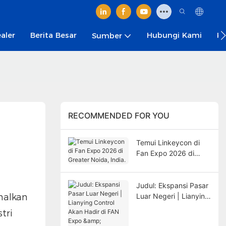
aler
Berita Besar
Hubungi Kami
Ka
Sumber
RECOMMENDED FOR YOU
Temui Linkeycon di
Fan Expo 2026 di
Greater Noida, India.
Judul: Ekspansi Pasar
nalkan
Luar Negeri | Lianying
Control Akan Hadir di
tri
FAN Expo & Conclave