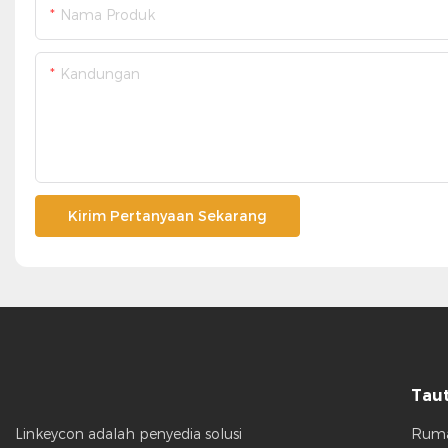
Nama Produk
Kandungan
Kirim Pertanyaan Sekarang
Taut
Rum
Linkeycon adalah penyedia solusi