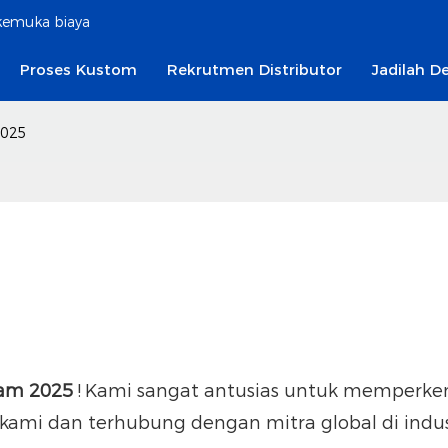
rkemuka biaya
Proses Kustom
Rekrutmen Distributor
Jadilah De
2025
am 2025
!
Kami sangat antusias untuk memperke
u kami dan terhubung dengan mitra global di indus