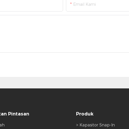
Email Kami
an Pintasan
Produk
ah
> Kapasitor Snap-In