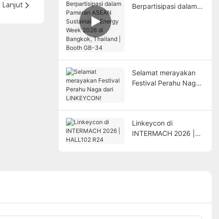
Lanjut
Berpartisipasi dalam
Pameran ASEAN
Sustainable Energy
Week 2026 di
Bangkok, Thailand |
Booth GB-34
Selamat merayakan
Festival Perahu Naga
dari LINKEYCON!
Linkeycon di
INTERMACH 2026 |
HALL102 R24