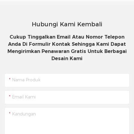
Hubungi Kami Kembali
Cukup Tinggalkan Email Atau Nomor Telepon
Anda Di Formulir Kontak Sehingga Kami Dapat
Mengirimkan Penawaran Gratis Untuk Berbagai
Desain Kami
Nama Produk
Email Kami
Kandungan