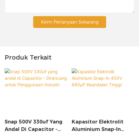
Kirim Pertanyaan Sekarang
Produk Terkait
Snap 500V 330uf Yang
Kapasitor Elektrolit
Andal Di Capacitor -
Aluminium Snap-In
Dirancang Untuk
400V 680µF Keandalan