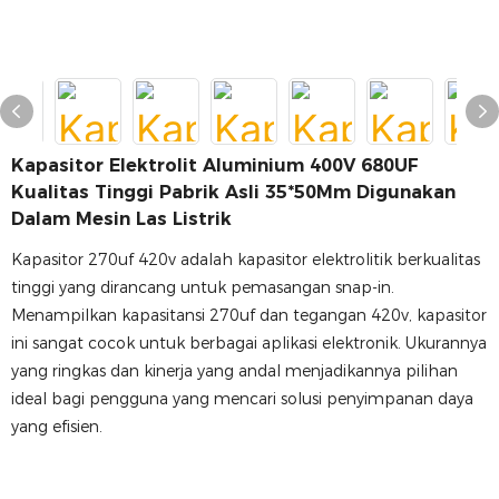
Kapasitor Elektrolit Aluminium 400V 680UF
Kualitas Tinggi Pabrik Asli 35*50Mm Digunakan
Dalam Mesin Las Listrik
Kapasitor 270uf 420v adalah kapasitor elektrolitik berkualitas
tinggi yang dirancang untuk pemasangan snap-in.
Menampilkan kapasitansi 270uf dan tegangan 420v, kapasitor
ini sangat cocok untuk berbagai aplikasi elektronik. Ukurannya
yang ringkas dan kinerja yang andal menjadikannya pilihan
ideal bagi pengguna yang mencari solusi penyimpanan daya
yang efisien.