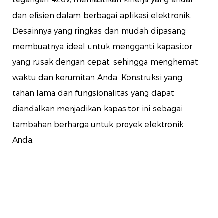
dan efisien dalam berbagai aplikasi elektronik.
Desainnya yang ringkas dan mudah dipasang
membuatnya ideal untuk mengganti kapasitor
yang rusak dengan cepat, sehingga menghemat
waktu dan kerumitan Anda. Konstruksi yang
tahan lama dan fungsionalitas yang dapat
diandalkan menjadikan kapasitor ini sebagai
tambahan berharga untuk proyek elektronik
Anda.