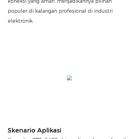
koneksi yang aman, menjadikannya pilihan
populer di kalangan profesional di industri
elektronik.
Skenario Aplikasi