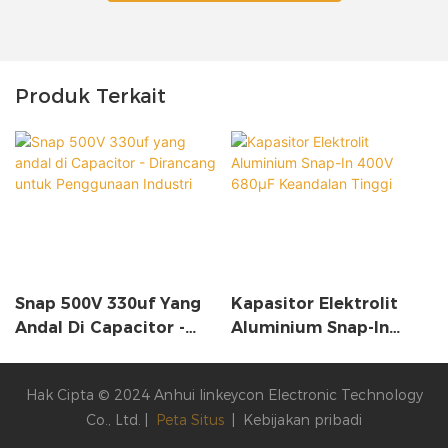
Produk Terkait
Snap 500V 330uf Yang
Kapasitor Elektrolit
Andal Di Capacitor -
Aluminium Snap-In
Dirancang Untuk
400V 680µF Keandalan
Penggunaan Industri
Tinggi
Hak Cipta © 2024 Anhui linkeycon Electronic Technology
Co., Ltd. |
Peta Situs
|
Kebijakan pribadi