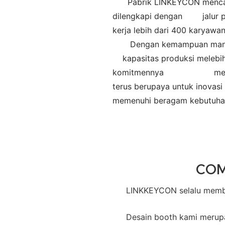
Pabrik LINKEYCON mencakup 
dilengkapi dengan
jalur 
kerja lebih dari 400 karyawan
Dengan kemampuan manufa
kapasitas produksi melebihi
komitmennya
me
terus berupaya untuk inova
memenuhi beragam kebu
CO
LINKKEYCON selalu membu
Desain booth kami merup