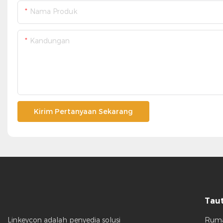
Nama Produk
Kandungan
Kirim Pertanyaan Sekarang
Taut
Rum
Linkeycon adalah penyedia solusi