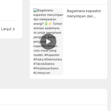
#Kapasitor
#Linkeycon
Bagaimana kapasitor
menyimpan dan
melepaskan energi?
🔋⚡ Tonton animasi
Lanjut
sederhana ini untuk
memahami pengisian
& pengosongan
kapasitor dengan cara
visual yang mudah. ​​
#Kapasitor #Fisika
#Elektronika
#TeknikElektro
#PenjelasanSains
#Linkeycon