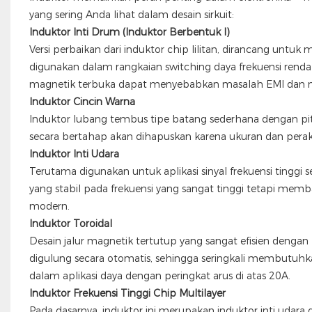
yang sering Anda lihat dalam desain sirkuit:
Induktor Inti Drum (Induktor Berbentuk I)
Versi perbaikan dari induktor chip lilitan, dirancang u
digunakan dalam rangkaian switching daya frekuensi ren
magnetik terbuka dapat menyebabkan masalah EMI dan n
Induktor Cincin Warna
Induktor lubang tembus tipe batang sederhana dengan pita
secara bertahap akan dihapuskan karena ukuran dan perak
Induktor Inti Udara
Terutama digunakan untuk aplikasi sinyal frekuensi tinggi 
yang stabil pada frekuensi yang sangat tinggi tetapi memb
modern.
Induktor Toroidal
Desain jalur magnetik tertutup yang sangat efisien dengan E
digulung secara otomatis, sehingga seringkali membutuhka
dalam aplikasi daya dengan peringkat arus di atas 20A.
Induktor Frekuensi Tinggi Chip Multilayer
Pada dasarnya, induktor ini merupakan induktor inti udara d