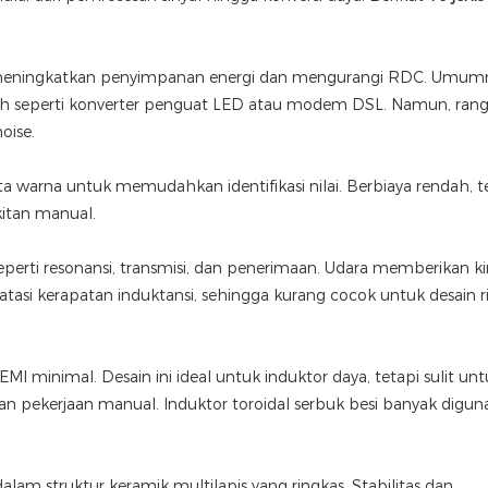
ntuk meningkatkan penyimpanan energi dan mengurangi RDC. Umum
dah seperti konverter penguat LED atau modem DSL. Namun, rang
oise.
 warna untuk memudahkan identifikasi nilai. Berbiaya rendah, t
itan manual.
seperti resonansi, transmisi, dan penerimaan. Udara memberikan ki
atasi kerapatan induktansi, sehingga kurang cocok untuk desain r
MI minimal. Desain ini ideal untuk induktor daya, tetapi sulit un
n pekerjaan manual. Induktor toroidal serbuk besi banyak digun
alam struktur keramik multilapis yang ringkas. Stabilitas dan