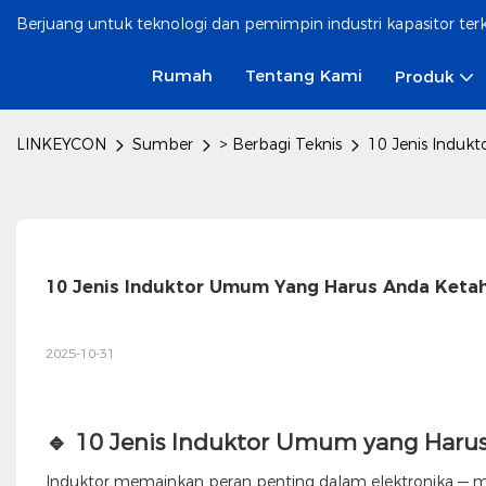
Berjuang untuk teknologi dan pemimpin industri kapasitor te
Rumah
Tentang Kami
Produk
LINKEYCON
Sumber
> Berbagi Teknis
10 Jenis Induk
10 Jenis Induktor Umum Yang Harus Anda Keta
2025-10-31
🔹 10 Jenis Induktor Umum yang Haru
Induktor memainkan peran penting dalam elektronika — mul