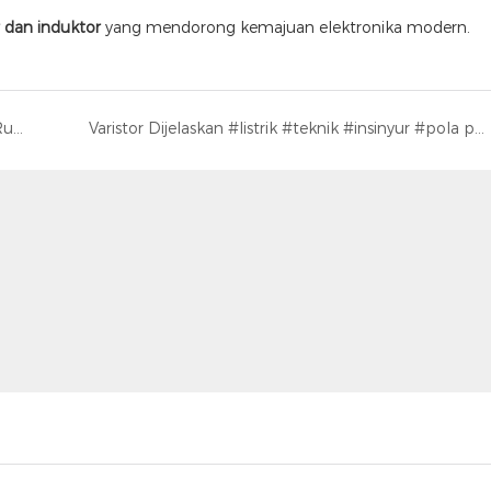
r dan induktor
yang mendorong kemajuan elektronika modern.
Penjelasan Kapasitor Starter vs. Kapasitor Running... Perbedaan Antara Kapasitor Starter dan Kapasitor Running
Varistor Dijelaskan #listrik #teknik #insinyur #pola pikir teknik #resistor #Linkeycon Pelajari Lebih Lanjut: www.linkeycon.com