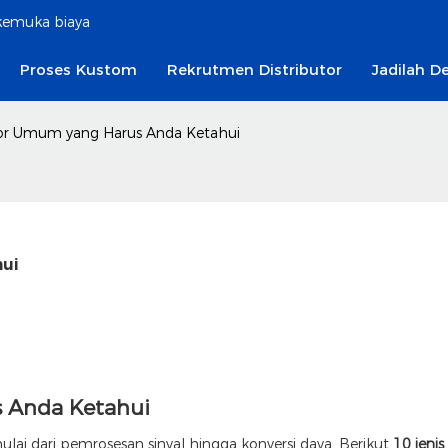
rkemuka biaya
Proses Kustom
Rekrutmen Distributor
Jadilah De
tor Umum yang Harus Anda Ketahui
hui
s Anda Ketahui
ai dari pemrosesan sinyal hingga konversi daya. Berikut
10 jen