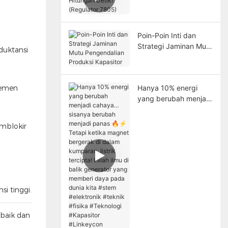
(Regulator 7805)
Poin-Poin Inti dan
Strategi Jaminan Mutu
duktansi
Pengendalian
Produksi Kapasitor
jemen
Hanya 10% energi
yang berubah menjadi
cahaya… sisanya
berubah menjadi
emblokir
panas 🔥⚡ Tetapi
ketika magnet
bergerak di dalam
kumparan, listrik
tercipta! Inilah ilmu di
balik generator yang
i tinggi.
memberi daya pada
dunia kita #stem
baik dan
#elektronik #teknik
#fisika #Teknologi