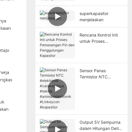
Jangka Panjang
superkapasitor
menjelaskan
nya
kaian
Rencana Kontrol Inti
untuk Proses
Pemasangan Pin dan
etapi
Penggulungan
Kapasitor
Sensor Panas
nerja
Termistor NTC
ingkas
#elektronik
#carakerjanya #teknik
#animasielektronik
#Linkeycon
tuk
#kapasitor
akan
Output 5V Sempurna
dalam Hitungan Detik!