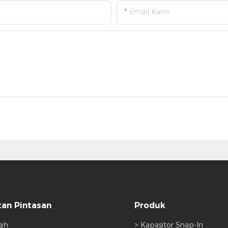
Email Kami
an Pintasan
Produk
ah
> Kapasitor Snap-In