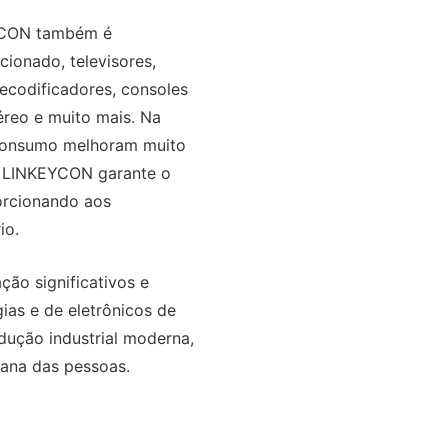
EYCON também é
ionado, televisores,
decodificadores, consoles
éreo e muito mais. Na
e consumo melhoram muito
ão LINKEYCON garante o
orcionando aos
io.
ão significativos e
ias e de eletrônicos de
dução industrial moderna,
iana das pessoas.