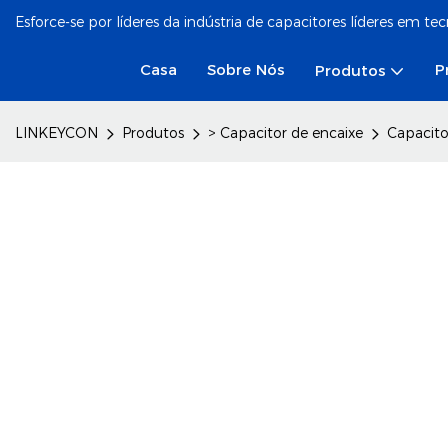
Esforce-se por líderes da indústria de capacitores líderes em te
Casa
Sobre Nós
P
Produtos
LINKEYCON
Produtos
> Capacitor de encaixe
Capacito