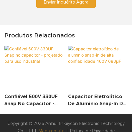
Enviar Inquérito Agora
Produtos Relacionados
Confiável 500V 330UF
Capacitor Eletrolítico
Snap No Capacitor -
De Alumínio Snap-In De
Projetado Para Uso
Alta Confiabilidade
Industrial
400V 680µF
Copyright © 2026 Anhui linkeycon Electronic Technology
Co., Ltd. |
Mapa do site
|
Política de Privacidade