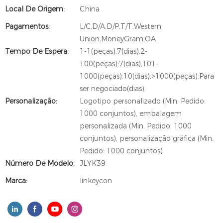
Local De Origem:
China
Pagamentos:
L/C,D/A,D/P,T/T,Western
Union,MoneyGram,OA
Tempo De Espera:
1-1(peças):7(dias),2-
100(peças):7(dias),101-
1000(peças):10(dias),>1000(peças):Para
ser negociado(dias)
Personalização:
Logotipo personalizado (Min. Pedido:
1000 conjuntos), embalagem
personalizada (Min. Pedido: 1000
conjuntos), personalização gráfica (Min.
Pedido: 1000 conjuntos)
Número De Modelo:
JLYK39
Marca:
linkeycon