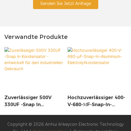
Senden Sie Jetzt Anfrage
Verwandte Produkte
Zuverlässiger 500V
Hochzuverlässiger 400-
330UF -Snap In
V-680-ΜF-Snap-In-
Kondensator -
Aluminium-
Entwickelt Für Den
Elektrolytkondensator
Copyright © 2026 Anhui linkeycon Electronic Technology
Industriellen Gebrauch